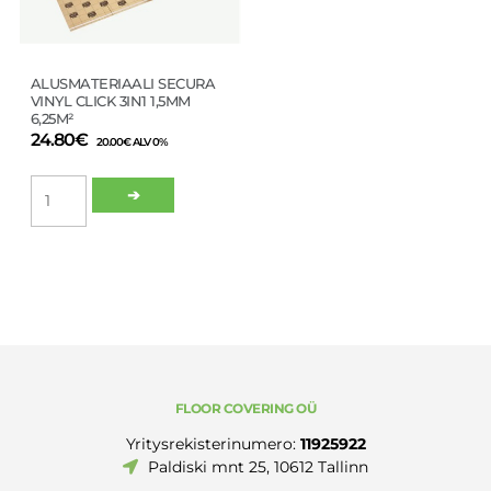
ALUSMATERIAALI SECURA
VINYL CLICK 3IN1 1,5MM
6,25M²
24.80
€
20.00
€
ALV 0%
ALUSMATERIAALI
➔
SECURA
VINYL
CLICK
3IN1
1,5MM
6,25M²
määrä
FLOOR COVERING OÜ
Yritysrekisterinumero:
11925922
Paldiski mnt 25, 10612 Tallinn