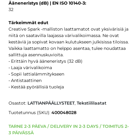
Ääneneristys (dB) | EN ISO 10140-3:
32
Tärkeimmät edut
Creative Spark -malliston laattamatot ovat yksivärisiä ja
niitä on saatavilla laajassa värivalikoimassa. Ne ovat
kestäviä ja sopivat kovaan kulutukseen julkisissa tiloissa.
Vaikka laattamatto on helppo asentaa, tulee noudattaa
sallittuja asennuskuvioita.
• Erittäin hyvä ääneneristys (32 dB)
• Laaja värivalikoima
• Sopii lattialämmitykseen
• Antistaattinen
• Kestää pyörällisiä tuoleja
Osastot:
LATTIANPÄÄLLYSTEET
,
Tekstiililaatat
Tuotetunnus (SKU):
400048028
TARNE 2-3 PÄEVA / DELIVERY IN 2-3 DAYS / TOIMITUS 2-
3 PÄIVÄSSÄ