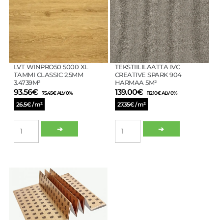
LVT WINPRO50 5000 XL
TEKSTIILILAATTA IVC
TAMMI CLASSIC 2,5MM
CREATIVE SPARK 904
3.4739M²
HARMAA 5M²
93.56
€
139.00
€
75.45
€
ALV 0%
112.10
€
ALV 0%
26.5€ / m²
27.35€ / m²
LVT
TEKSTIILILAATTA
➔
➔
WINPRO50
IVC
5000
CREATIVE
XL
SPARK
TAMMI
904
CLASSIC
HARMAA
2,5MM
5M²
3.4739M²
määrä
määrä