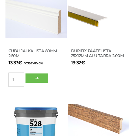
on
useampi
muunnelma.
Voit
tehdä
valinnat
tuotteen
sivulla.
CUBU JALKALISTA 80MM
DURIFIX PÄÄTELISTA
2.50M
25X12MM ALU TARRA 2.00M
13.33
€
19.32
€
10.75
€
ALV 0%
CUBU
➔
JALKALISTA
80MM
2.50M
Tällä
Tällä
määrä
tuotteella
tuotteella
on
on
useampi
useampi
muunnelma.
muunnelma.
Voit
Voit
tehdä
tehdä