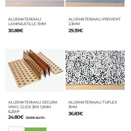
valinnat
valinnat
tuotteen
tuotteen
sivulla.
sivulla.
ALUSMATERIAALI
ALUSMATERIAALI PROVENT
LAMINAATILLE 3MM
2,3MM
30.88
€
29.39
€
Tällä
tuotteella
on
useampi
muunnelma.
Voit
tehdä
valinnat
tuotteen
sivulla.
ALUSMATERIAALI SECURA
ALUSMATERIAALI TUPLEX
VINYL CLICK 3IN1 1,5MM
3MM
6,25M²
36.83
€
24.80
€
20.00
€
ALV 0%
ALUSMATERIAALI