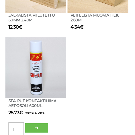
tuotteen
tuotteen
sivulla.
sivulla.
JALKALISTA VIILUTETTU
PEITELISTA MUOVIA HL16
60MM 2.40M
2.60M
12.30
€
4.34
€
STA-PUT KONTAKTILIIMA
AEROSOLI 600ML
25.73
€
20.75
€
ALV 0%
STA-
➔
PUT
KONTAKTILIIMA