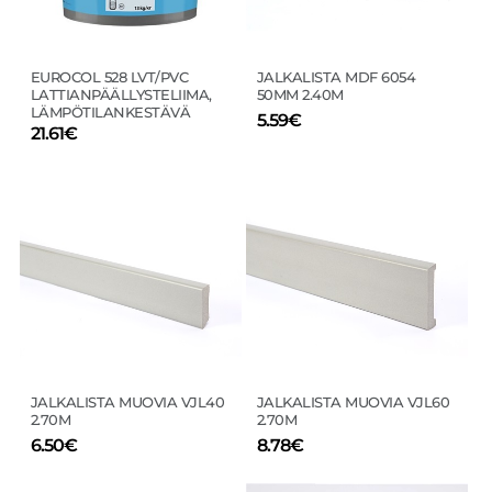
valinnat
valinnat
tuotteen
tuotteen
sivulla.
sivulla.
EUROCOL 528 LVT/PVC
JALKALISTA MDF 6054
LATTIANPÄÄLLYSTELIIMA,
50MM 2.40M
LÄMPÖTILANKESTÄVÄ
5.59
€
21.61
€
Tällä
Tällä
tuotteella
tuotteella
on
on
useampi
useampi
muunnelma.
muunnelma.
Voit
Voit
tehdä
tehdä
valinnat
valinnat
tuotteen
tuotteen
sivulla.
sivulla.
JALKALISTA MUOVIA VJL40
JALKALISTA MUOVIA VJL60
2.70M
2.70M
6.50
€
8.78
€