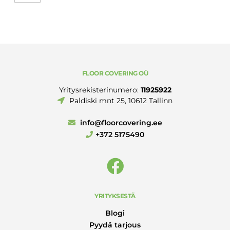
AEROSOLI
600ML
määrä
FLOOR COVERING OÜ
Yritysrekisterinumero:
11925922
Paldiski mnt 25, 10612 Tallinn
info@floorcovering.ee
+372 5175490
YRITYKSESTÄ
Blogi
Pyydä tarjous