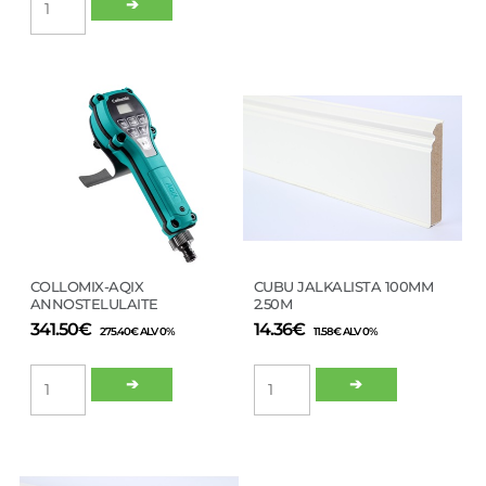
➔
SECURA
VINYL
CLICK
3IN1
1,5MM
6,25M²
määrä
COLLOMIX-AQIX
CUBU JALKALISTA 100MM
ANNOSTELULAITE
2.50M
341.50
€
14.36
€
275.40
€
ALV 0%
11.58
€
ALV 0%
COLLOMIX-
CUBU
➔
➔
AQIX
JALKALISTA
ANNOSTELULAITE
100MM
määrä
2.50M
Tällä
määrä
tuotteella