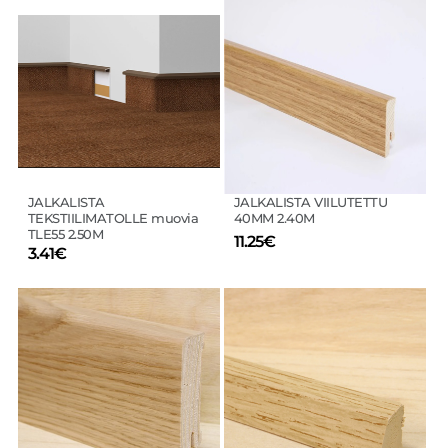
Tällä
Tällä
tuotteella
tuotteella
on
on
useampi
useampi
muunnelma.
muunnelma.
Voit
Voit
tehdä
tehdä
valinnat
valinnat
tuotteen
tuotteen
sivulla.
sivulla.
JALKALISTA
JALKALISTA VIILUTETTU
TEKSTIILIMATOLLE muovia
40MM 2.40M
TLE55 2.50M
11.25
€
3.41
€
Tällä
Tällä
tuotteella
tuotteella
on
on
useampi
useampi
muunnelma.
muunnelma.
Voit
Voit
tehdä
tehdä
valinnat
valinnat