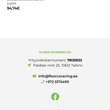
2,40M
94.74
€
FLOOR COVERING OÜ
Yritysrekisterinumero:
11925922
Paldiski mnt 25, 10612 Tallinn
info@floorcovering.ee
+372 5175490