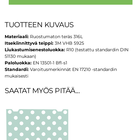
RST
TAKTIILINEN
VAROITUSNAPPI
TUOTTEEN KUVAUS
TARRA
määrä
Materiaali:
Ruostumaton teräs 316L
Itsekiinnittyvä teippi:
3M VHB 5925
Liukastumisenestoluokka:
R10 (testattu standardin DIN
51130 mukaan)
Paloluokka:
EN 13501-1 Bfl-s1
Standardi:
Varoitusmerkinnät EN 17210 -standardin
mukaisesti
SAATAT MYÖS PITÄÄ...