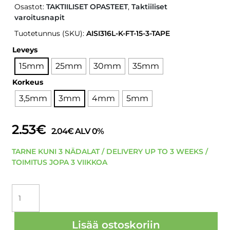
Osastot:
TAKTIILISET OPASTEET
,
Taktiiliset
varoitusnapit
Tuotetunnus (SKU):
AISI316L-K-FT-15-3-TAPE
Leveys
15mm
25mm
30mm
35mm
Korkeus
3,5mm
3mm
4mm
5mm
2.53
€
2.04
€
ALV 0%
TARNE KUNI 3 NÄDALAT / DELIVERY UP TO 3 WEEKS /
TOIMITUS JOPA 3 VIIKKOA
OLEJAR
AISI316L
K-
FT
Lisää ostoskoriin
FOTOLUMINESENSSI