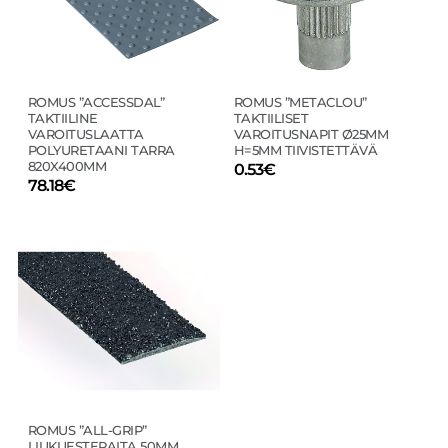
Voit
Voit
tehdä
tehdä
valinnat
valinnat
tuotteen
tuotteen
sivulla.
sivulla.
ROMUS ”ACCESSDAL”
ROMUS ”METACLOU”
TAKTIILINE
TAKTIILISET
VAROITUSLAATTA
VAROITUSNAPIT Ø25MM
POLYURETAANI TARRA
H=5MM TIIVISTETTÄVÄ
820X400MM
0.53
€
78.18
€
Tällä
tuotteella
on
useampi
muunnelma.
Voit
tehdä
valinnat
tuotteen
sivulla.
ROMUS ”ALL-GRIP”
LIUKUESTERAITA 50MM