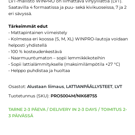
LVT-mallisto WINPRO on liimattava vinyylilattia (LVT).
Saatavilla 4 formaatissa ja puu- sekä kivikuoseissa, 7 ja 2
eri sävyssä.
Tärkeimmät edut
• Mattapintainen viimeistely
• Kolmessa eri koossa (S, M, XL) WINPRO-lautoja voidaan
helposti yhdistellä
• 100 % kosteudenkestävä
• Naarmuuntumaton – sopii lemmikkikoteihin
• Sopii lattialämmitykselle (maksimilämpötila +27 °C)
• Helppo puhdistaa ja huoltaa
Osastot:
Alustaan liimaus
,
LATTIANPÄÄLLYSTEET
,
LVT
Tuotetunnus (SKU):
PRO5004M/NIK68755
TARNE 2-3 PÄEVA / DELIVERY IN 2-3 DAYS / TOIMITUS 2-
3 PÄIVÄSSÄ