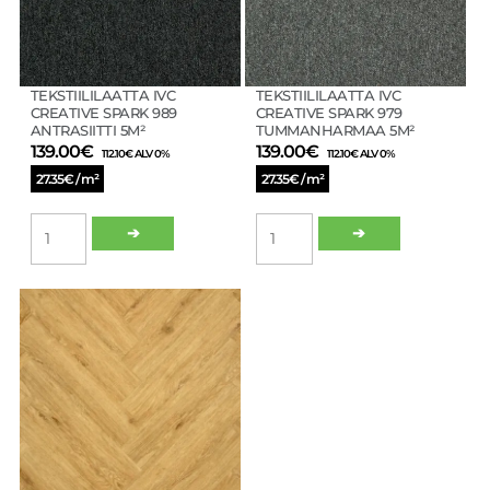
TEKSTIILILAATTA IVC
TEKSTIILILAATTA IVC
CREATIVE SPARK 989
CREATIVE SPARK 979
ANTRASIITTI 5M²
TUMMANHARMAA 5M²
139.00
€
139.00
€
112.10
€
ALV 0%
112.10
€
ALV 0%
27.35€ / m²
27.35€ / m²
TEKSTIILILAATTA
TEKSTIILILAATTA
➔
➔
IVC
IVC
CREATIVE
CREATIVE
SPARK
SPARK
989
979
ANTRASIITTI
TUMMANHARMAA
5M²
5M²
määrä
määrä