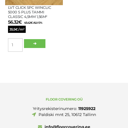
LVT CLICK SPC WINCLIC
5000 S PLUS TAMMI
CLASSIC 4,5MM 1,56M²
56.32
€
45.42
€
ALV 0%
35.5€ / m²
LVT
➔
CLICK
SPC
WINCLIC
5000
S
PLUS
TAMMI
CLASSIC
4,5MM
1,56M²
FLOOR COVERING OÜ
määrä
Yritysrekisterinumero:
11925922
Paldiski mnt 25, 10612 Tallinn
info@floorcovering.ee