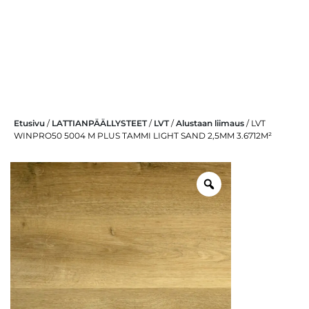
Skip
Etusivu
/
LATTIANPÄÄLLYSTEET
/
LVT
/
Alustaan liimaus
/ LVT
to
WINPRO50 5004 M PLUS TAMMI LIGHT SAND 2,5MM 3.6712M²
content