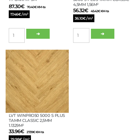
4,5MM 1,56M²
87.30
€
70.40
€
KM-ta
56.32
€
45.42
€
KM-ta
17.46€ / m²
36.10€ / m²
PLAATVAIP
LVT
➔
➔
BETAP
CLICK
VIENNA
SPC
77
WINCLIC
GRAFIIT
5000
5M²
S
kogus
PLUS
TAMM
CLASSIC
4,5MM
1,56M²
kogus
LVT WINPRO50 5000 S PLUS
TAMM CLASSIC 2,5MM
1.1329M²
33.96
€
27.39
€
KM-ta
29.98€ / m²