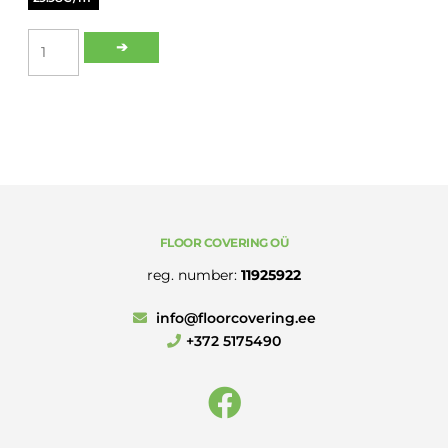
LVT
➔
WINPRO50
5000
S
PLUS
TAMM
CLASSIC
2,5MM
1.1329M²
kogus
FLOOR COVERING OÜ
reg. number:
11925922
info@floorcovering.ee
+372 5175490