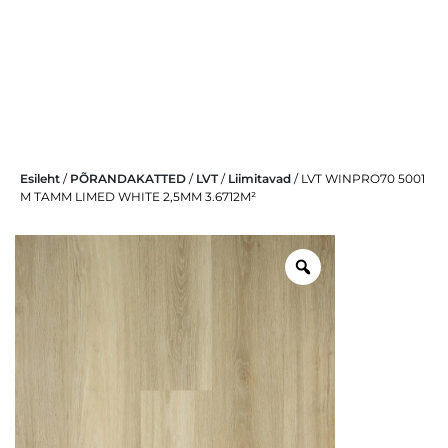
Skip
Esileht
/
PÕRANDAKATTED
/
LVT
/
Liimitavad
/ LVT WINPRO70 5001
to
M TAMM LIMED WHITE 2,5MM 3.6712M²
content